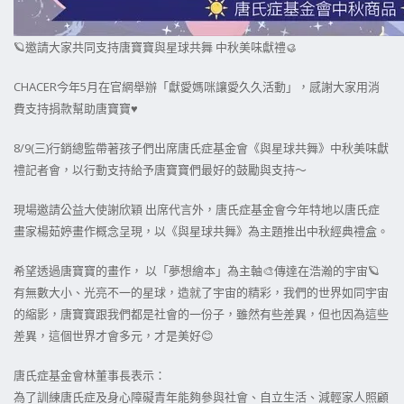
🪐邀請大家共同支持唐寶寶與星球共舞 中秋美味獻禮🥮
CHACER今年5月在官網舉辦「獻愛媽咪讓愛久久活動」，感謝大家用消
費支持捐款幫助唐寶寶♥️
8/9(三)行銷總監帶著孩子們出席唐氏症基金會《與星球共舞》中秋美味獻
禮記者會，以行動支持給予唐寶寶們最好的鼓勵與支持～
現場邀請公益大使謝欣穎 出席代言外，唐氏症基金會今年特地以唐氏症
畫家楊茹婷畫作概念呈現，以《與星球共舞》為主題推出中秋經典禮盒。
希望透過唐寶寶的畫作， 以「夢想繪本」為主軸🎨傳達在浩瀚的宇宙🪐
有無數大小、光亮不一的星球，造就了宇宙的精彩，我們的世界如同宇宙
的縮影，唐寶寶跟我們都是社會的一份子，雖然有些差異，但也因為這些
差異，這個世界才會多元，才是美好😊
唐氏症基金會林董事長表示：
為了訓練唐氏症及身心障礙青年能夠參與社會、自立生活、減輕家人照顧