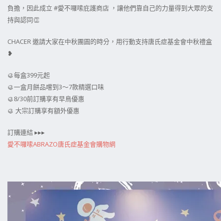
負擔，因此成立 #愛不囉嗦庇護商店 ，讓他們靠自己的力量得到大眾的支
持與認同👏
CHACER 邀請大家在中秋團圓的時分，用行動支持唐氏症基金會中秋禮盒
❥
🥮每盒399元起
🥮一盒月餅品嚐到3～7款精選口味
🥮8/30前訂購享有早鳥優惠
🥮 大宗訂購享有額外優惠
訂購連結 ▸▸▸
愛不囉嗦ABRAZO唐氏症基金會購物網