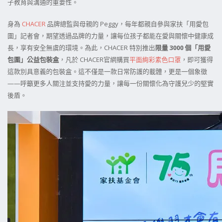
子教育與溝通的重要性。
身為
CHACER
品牌總監與母親的 Peggy，每年都親自參與家扶「用愛包
圍」記者會，期望透過品牌的力量，讓每位孩子都能在愛與關懷中健康成
長，享有安全無虞的環境。為此，CHACER 特別推出
限量 3000 個「用愛
包圍」公益包裝盒
，凡於 CHACER官網購買
平面絢彩素色口罩
，即可獲得
這款別具意義的包裝盒。這不僅是一款日常防護的載體，更是一個象徵
——呼籲更多人關注並支持愛的力量，讓每一份關懷化為守護兒少的堅實
後盾。