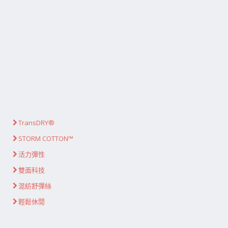
TransDRY®
STORM COTTON™
活力彈性
雙面科技
混紡舒彈絲
輕鬆休閒