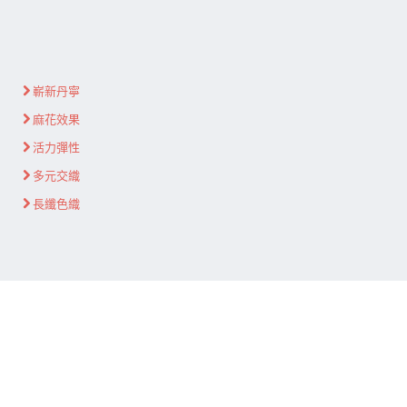
嶄新丹寧
麻花效果
活力彈性
多元交織
長纖色織