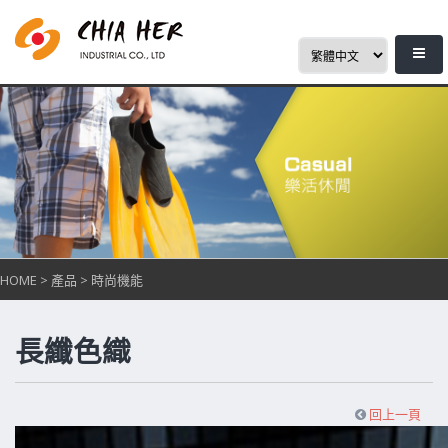
HOME
>
產品
>
時尚機能
長纖色織
回上一頁