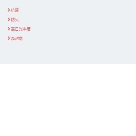
抗菌
防火
高日光牢度
高耐磨