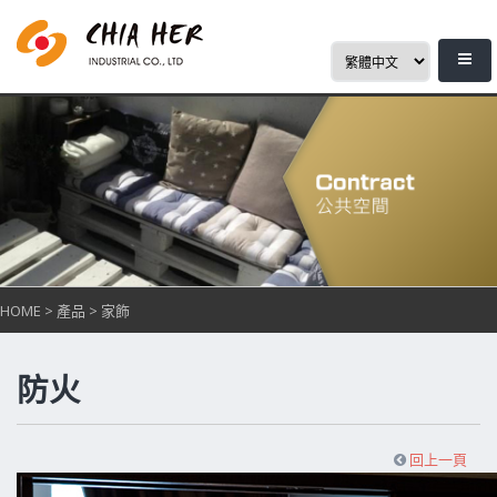
HOME
>
產品
>
家飾
防火
回上一頁