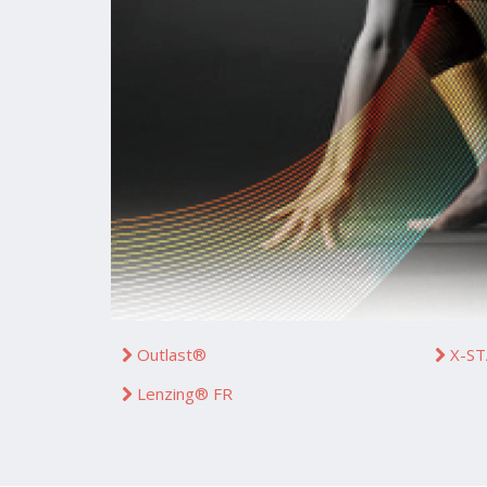
Outlast®
X-ST
Lenzing® FR