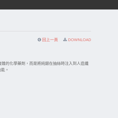
回上一頁
DOWNLOAD
技或是複雜的化學藥劑，而是將純銀在抽絲時注入到人造纖
功能。