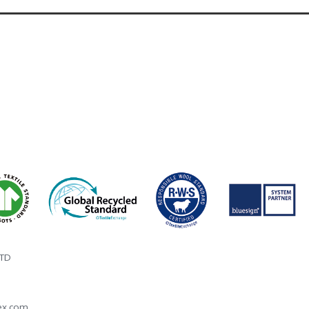
TD
ex.com