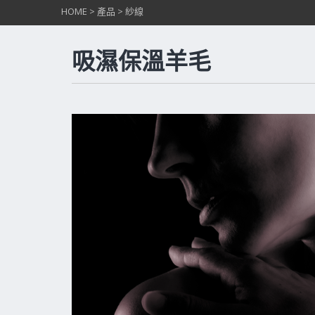
HOME
>
產品
>
紗線
吸濕保溫羊毛