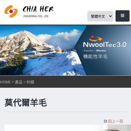
HOME
>
產品
>
紗線
莫代爾羊毛
回上一頁