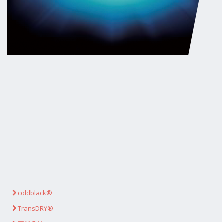
coldblack®
TransDRY®