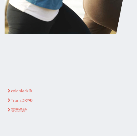
coldblack®
TransDRY®
專業色紗